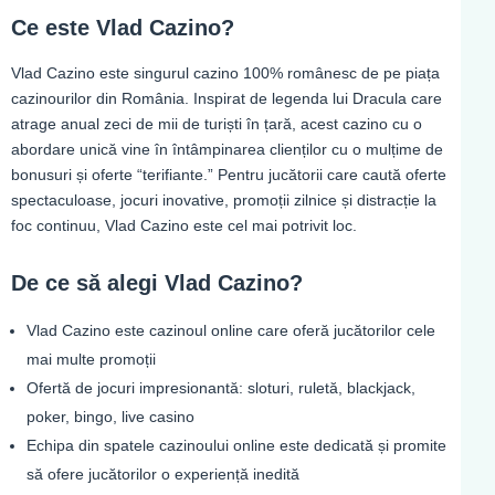
Ce este Vlad Cazino?
Vlad Cazino este singurul cazino 100% românesc de pe piața
cazinourilor din România. Inspirat de legenda lui Dracula care
atrage anual zeci de mii de turiști în țară, acest cazino cu o
abordare unică vine în întâmpinarea clienților cu o mulțime de
bonusuri și oferte “terifiante.”
Pentru jucătorii care caută oferte
spectaculoase, jocuri inovative, promoții zilnice și distracție la
foc continuu, Vlad Cazino este cel mai potrivit loc.
De ce să alegi Vlad Cazino?
Vlad Cazino este cazinoul online care oferă jucătorilor cele
mai multe promoții
Ofertă de jocuri impresionantă: sloturi, ruletă, blackjack,
poker, bingo, live casino
Echipa din spatele cazinoului online este dedicată și promite
să ofere jucătorilor o experiență inedită