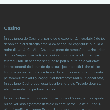
Casino
În secțiunea de Casino ai parte de o experiență inegalabilă de joc
deoarece aici distracția este la ea acasă, iar câștigurile sunt la o
rotire distanță. Cu Vlad Cazino ai parte de atmosfera cazinourilor
din Las Vegas chiar la tine acasă sau oriunde te afli, direct pe
telefonul tău. În această secțiune te poți bucura de o varietate
impresionantă de jocuri de tip sloturi, jocuri de cărți, dar și alte
tipuri de jocuri de noroc ce te vor duce într-o aventură minunată
pe tărâmul relaxării și câștigurilor nelimitate! Mai mult decât atât,
în secțiune Casino poți testa jocurile și gratuit. Trebuie doar să
alegi varianta Joc pe bani virtuali.
Încearcă chiar acum jocurile din secțiunea Casino, iar câștigurile
nu se vor lăsa așteptate în zilele în care norocul este cu tine. Nu
uita să verifici secțiunea Promoții, pentru a avea parte de