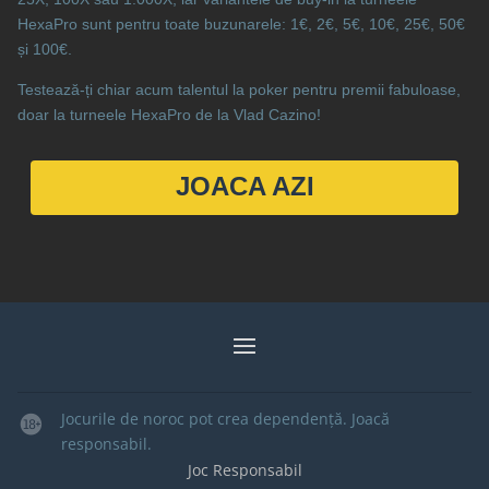
HexaPro sunt pentru toate buzunarele: 1€, 2€, 5€, 10€, 25€, 50€
și 100€.
Testează-ți chiar acum talentul la poker pentru premii fabuloase,
doar la turneele HexaPro de la Vlad Cazino!
JOACA AZI
Jocurile de noroc pot crea dependență. Joacă
responsabil.
Joc Responsabil