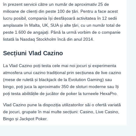
în prezent servicii către un număr de aproximativ 25 de
milioane de clienți din peste 100 de țări. Pentru a face acest
lucru posibil, compania își desfășoară activitatea în 12 sedii
amplasate în Malta, UK, SUA și alte țări, cu un număr total de
peste 1.600 de angajați. Până la urmă vorbim de o companie
listată la Nasdaq Stockholm încă din anul 2014.
Secțiuni Vlad Cazino
La Vlad Cazino poți testa cele mai noi jocuri și experimenta
atmosfera unui cazino tradițional prin secțiunea de live cazino
(mese de ruletă și blackjack de la Evolution Gaming) sau
bingo, poți juca la aproximativ 350 de sloturi moderne sau îți
poți testa abilitățile de jucător de poker la turneele HexaPro.
Vlad Cazino pune la dispoziția utilizatorilor săi o ofertă variată
de jocuri, grupate în mai multe secțiuni: Casino, Live Casino,
Bingo și Jackpot Poker.