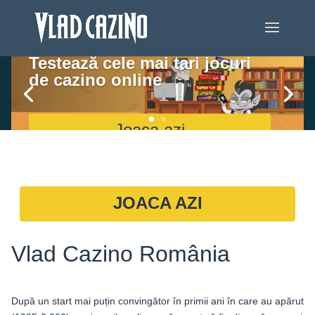
Testează cele mai tari jocuri
de cazino online
Joaca azi
JOACA AZI
Vlad Cazino România
După un start mai puțin convingător în primii ani în care au apărut